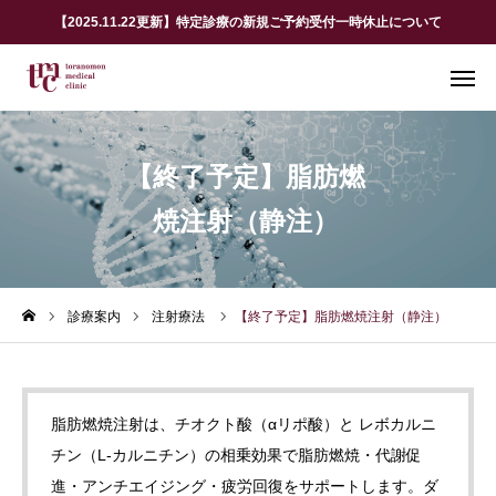
【2025.11.22更新】特定診療の新規ご予約受付一時休止について
WEB 予約
お問合せ
【終了予定】脂肪燃
アクセス
焼注射（静注）
当院案内
診療案内
診療案内
注射療法
【終了予定】脂肪燃焼注射（静注）
医師紹介
脂肪燃焼注射は、チオクト酸（αリポ酸）と レボカルニ
WEB予約
チン（L-カルニチン）の相乗効果で脂肪燃焼・代謝促
アクセス
進・アンチエイジング・疲労回復をサポートします。ダ