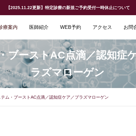
【2025.11.22更新】特定診療の新規ご予約受付一時休止について
診療案内
医師紹介
WEB予約
アクセス
お問
・ブーストAC点滴／認知症
ラズマローゲン
ステム・ブーストAC点滴／認知症ケア／プラズマローゲン